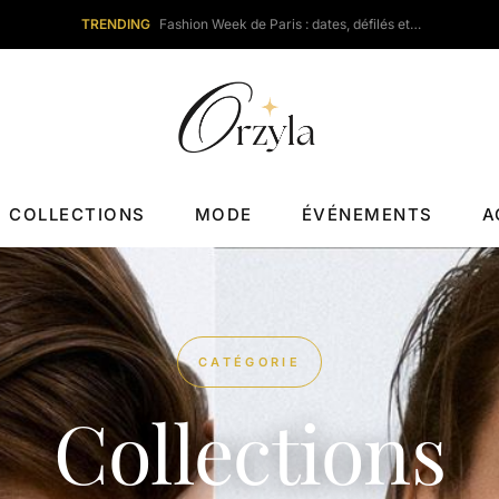
TRENDING
Fashion Week de Paris : dates, défilés et…
COLLECTIONS
MODE
ÉVÉNEMENTS
A
CATÉGORIE
Collections