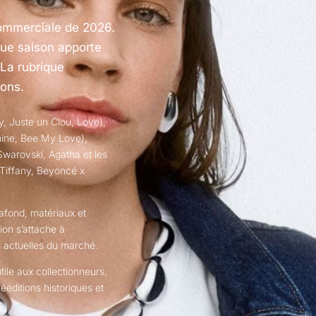
 commerciale de 2026.
que saison apporte
 La rubrique
ions.
ty, Juste un Clou, Love),
hine, Bee My Love),
Swarovski, Agatha et les
 Tiffany, Beyoncé x
lafond, matériaux et
ion s’attache à
s actuelles du marché.
ile aux collectionneurs,
ééditions historiques et