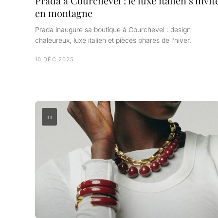
Prada à Courchevel : le luxe italien s'invit
en montagne
Prada inaugure sa boutique à Courchevel : design
chaleureux, luxe italien et pièces phares de l’hiver.
10 DÉC 2025
11