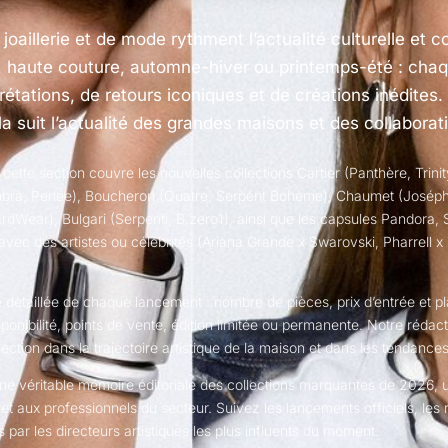
joaillerie et de mode rythment l’actualité culturelle et
e, haute couture, automne-hiver ou printemps-été : cha
prétations, de retours iconiques et de créations inédites.
la suit l’actualité des grandes maisons et des collaborat
 cette section couvre les nouvelles collections Cartier (Panthère, Trini
mbra, Perlée), Boucheron (Quatre, Serpent Bohème), Chaumet (Josép
rdWear), Bulgari (Serpenti, B.zero1), ainsi que les capsules Pandora, 
avec des artistes ou célébrités (Ariana Grande x Swarovski, Pharrell x
e détaillée de chaque lancement : nombre de pièces, prix d’entrée et p
sponibilité, points de vente, édition limitée ou permanente. Notre rédact
ection dans la trajectoire artistique de la maison et dans les tendance
ne véritable mémoire éditoriale des collections marquantes de 2026, ut
 et aux professionnels du secteur. Suivez les lancements officiels, les r
 par les directeurs artistiques les plus influents du moment.