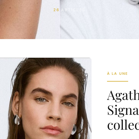
26
ARTICLES
À LA UNE
Agath
Signa
colle