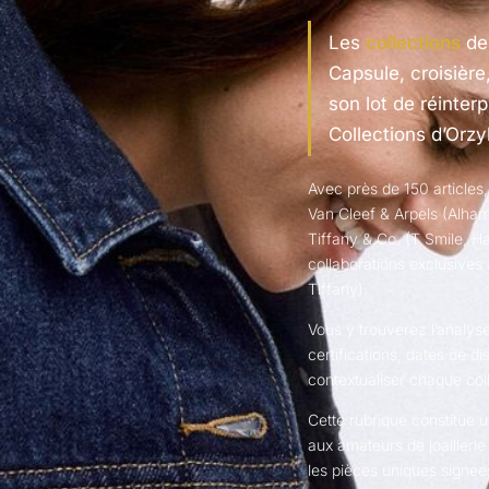
Les
collections
de 
Capsule, croisièr
son lot de réinter
Collections d’Orzy
Avec près de 150 articles,
Van Cleef & Arpels (Alha
Tiffany & Co. (T Smile, Ha
collaborations exclusives 
Tiffany).
Vous y trouverez l’analys
certifications, dates de di
contextualiser chaque coll
Cette rubrique constitue u
aux amateurs de joaillerie
les pièces uniques signées