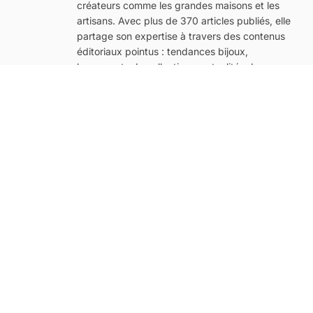
créateurs comme les grandes maisons et les
artisans. Avec plus de 370 articles publiés, elle
partage son expertise à travers des contenus
éditoriaux pointus : tendances bijoux,
lancements de collections, actualités des
maisons emblématiques (Cartier, Van Cleef &
Arpels, Boucheron, Chaumet, Tiffany & Co.,
Pandora, Swarovski, Agatha…) ainsi que des
guides pratiques à destination des passionnés
de mode et de beauté.
#evènements