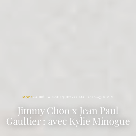
MODE
•
AURÉLIA BOUSQUET
•
22 MAI 2025
•
⏱ 6 MIN
Jimmy Choo x Jean Paul
Gaultier : avec Kylie Minogue