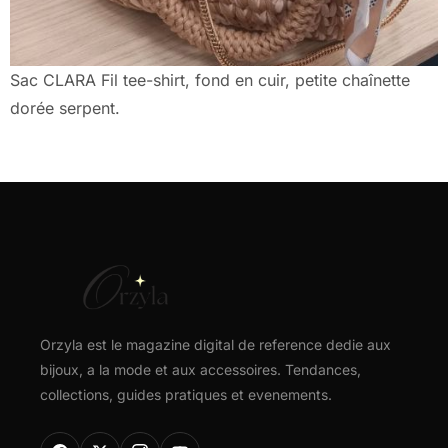
Sac CLARA Fil tee-shirt, fond en cuir, petite chaînette
dorée serpent.
Orzyla est le magazine digital de reference dedie aux
bijoux, a la mode et aux accessoires. Tendances,
collections, guides pratiques et evenements.