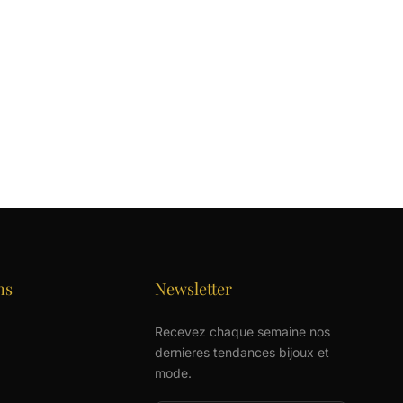
ns
Newsletter
Recevez chaque semaine nos
dernieres tendances bijoux et
mode.