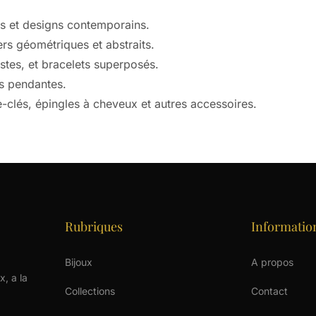
s et designs contemporains.
ers géométriques et abstraits.
istes, et bracelets superposés.
es pendantes.
clés, épingles à cheveux et autres accessoires.
Rubriques
Informatio
Bijoux
A propos
x, a la
Collections
Contact