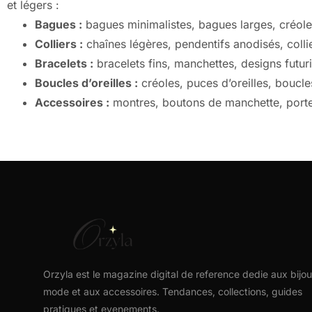
et légers :
Bagues :
bagues minimalistes, bagues larges, créole
Colliers :
chaînes légères, pendentifs anodisés, colli
Bracelets :
bracelets fins, manchettes, designs futur
Boucles d’oreilles :
créoles, puces d’oreilles, boucl
Accessoires :
montres, boutons de manchette, porte-
Orzyla est le magazine digital de reference dedie aux bijou
mode et aux accessoires. Tendances, collections, guides
pratiques et evenements.