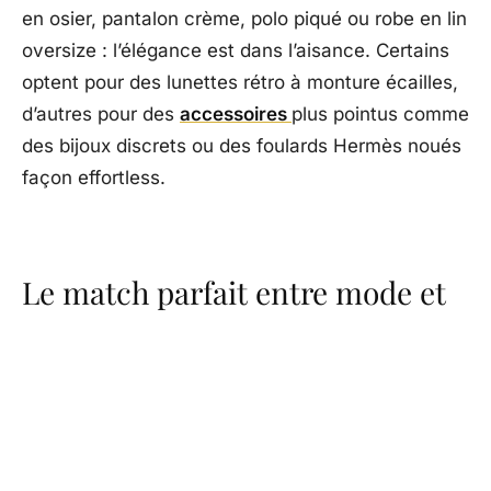
en osier, pantalon crème, polo piqué ou robe en lin
oversize : l’élégance est dans l’aisance. Certains
optent pour des lunettes rétro à monture écailles,
d’autres pour des
accessoires
plus pointus comme
des bijoux discrets ou des foulards Hermès noués
façon effortless.
Le match parfait entre mode et
mouvement
À Roland-Garros 2025
, la mode dépasse la simple
performance. Elle devient langage, affirmation,
style de jeu autant que de vie. Des courts aux