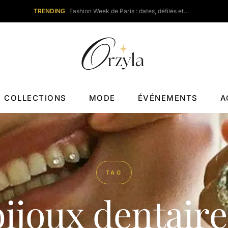
TRENDING
Fashion Week de Paris : dates, défilés et…
COLLECTIONS
MODE
ÉVÉNEMENTS
A
TAG
bijoux dentaire