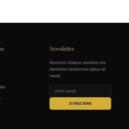
ns
Newsletter
Recevez chaque semaine nos
dernieres tendances bijoux et
mode.
les
e
S'INSCRIRE