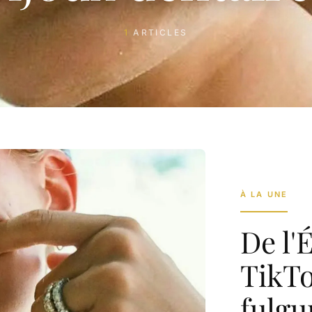
1
ARTICLES
À LA UNE
De l'
TikTo
fulgu