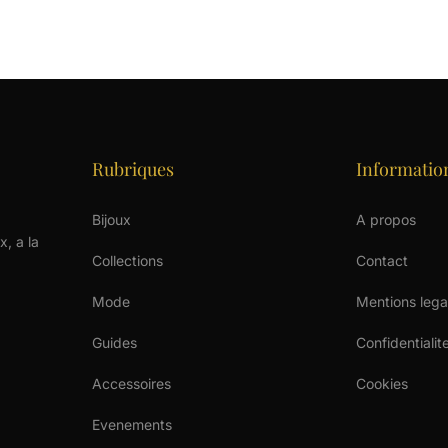
Rubriques
Informatio
Bijoux
A propos
x, a la
Collections
Contact
Mode
Mentions lega
Guides
Confidentialit
Accessoires
Cookies
Evenements