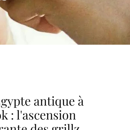
Égypte antique à
k : l'ascension
rante des grillz