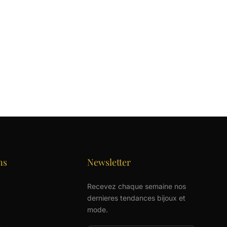
ns
Newsletter
Recevez chaque semaine nos
dernieres tendances bijoux et
mode.