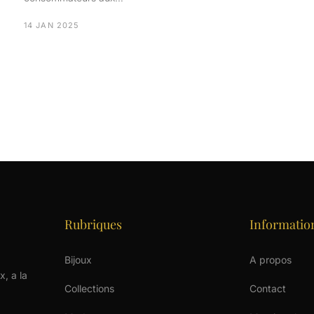
14 JAN 2025
Rubriques
Informatio
Bijoux
A propos
x, a la
Collections
Contact