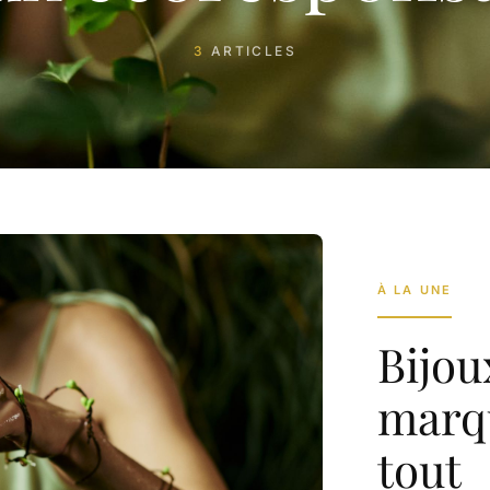
3
ARTICLES
À LA UNE
Bijou
marq
tout