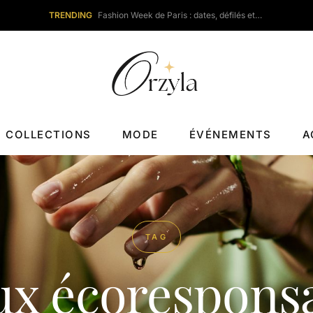
TRENDING
Fashion Week de Paris : dates, défilés et…
COLLECTIONS
MODE
ÉVÉNEMENTS
A
TAG
ux écorespons