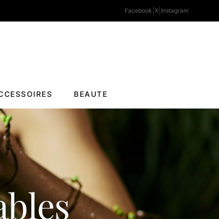
|
|
Facebook
X
Instagram
CCESSOIRES
BEAUTE
ables