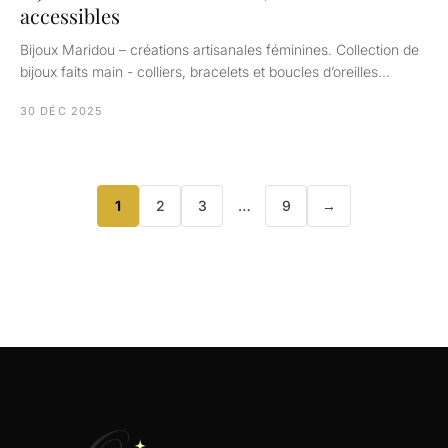
accessibles
Bijoux Maridou – créations artisanales féminines. Collection de
bijoux faits main - colliers, bracelets et boucles d’oreilles…
30 DÉC 2025
1
2
3
…
9
→