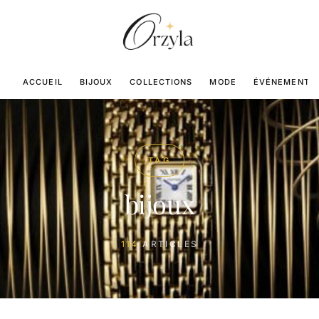
ACCUEIL
BIJOUX
COLLECTIONS
MODE
ÉVÉNEMENTS
TAG
bijoux
114
ARTICLES