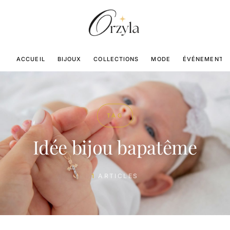
ACCUEIL
BIJOUX
COLLECTIONS
MODE
ÉVÉNEMENTS
TAG
Idée bijou bapatême
1
ARTICLES