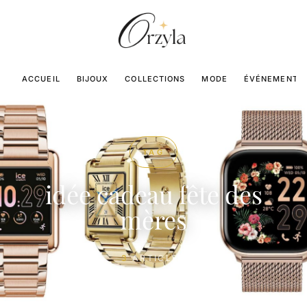
ACCUEIL
BIJOUX
COLLECTIONS
MODE
ÉVÉNEMENTS
TAG
idée cadeau fête des
mères
3
ARTICLES