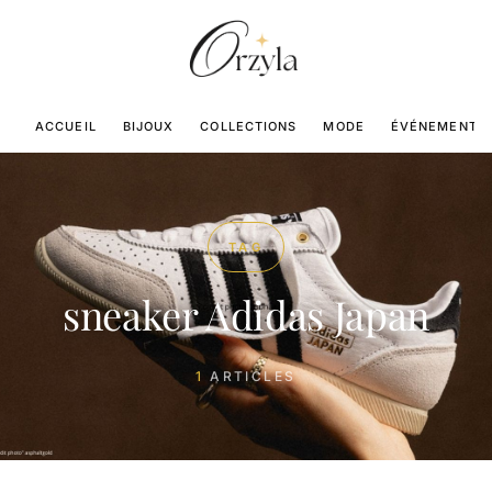
ACCUEIL
BIJOUX
COLLECTIONS
MODE
ÉVÉNEMENTS
TAG
sneaker Adidas Japan
1
ARTICLES