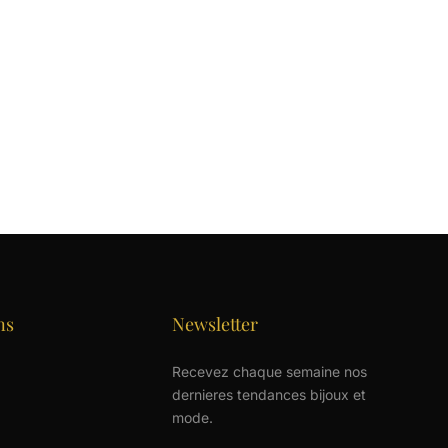
ns
Newsletter
Recevez chaque semaine nos
dernieres tendances bijoux et
mode.