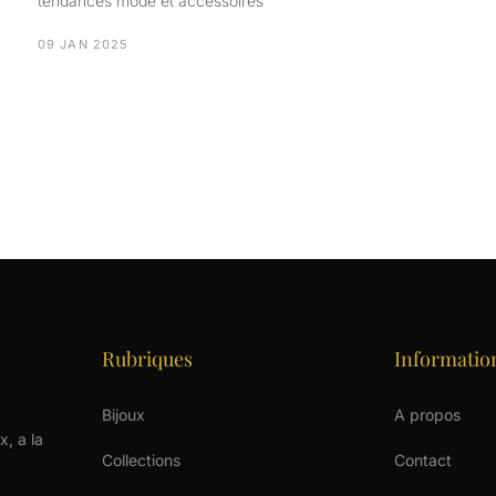
tendances mode et accessoires
09 JAN 2025
Rubriques
Informatio
Bijoux
A propos
x, a la
Collections
Contact