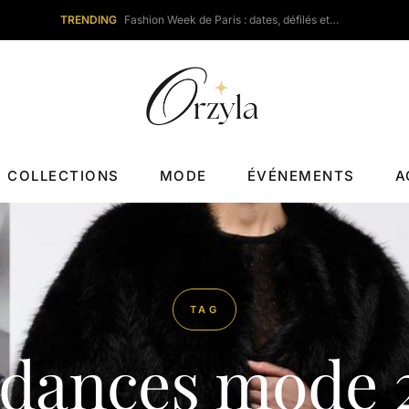
TRENDING
Fashion Week de Paris : dates, défilés et…
COLLECTIONS
MODE
ÉVÉNEMENTS
A
TAG
dances mode 