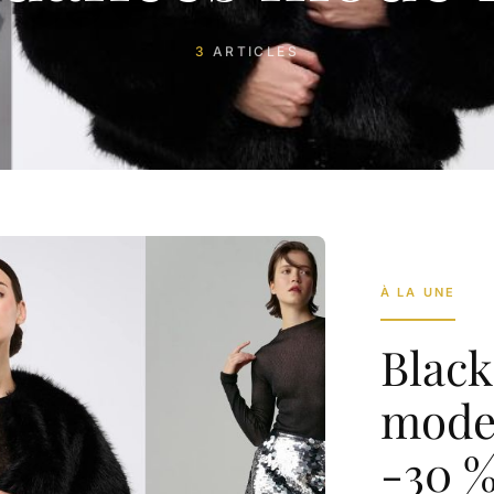
3
ARTICLES
À LA UNE
Black
mode 
-30 