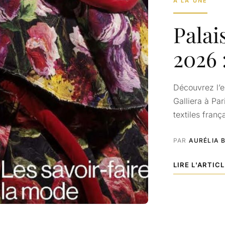
À LA UNE
Palai
2026 
Découvrez l’ex
Galliera à Pa
textiles franç
PAR
AURÉLIA 
LIRE L'ARTIC