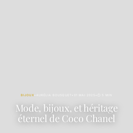
BIJOUX
•
AURÉLIA BOUSQUET
•
01 MAI 2025
•
⏱ 5 MIN
Mode, bijoux, et héritage
éternel de Coco Chanel