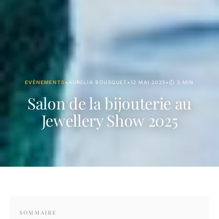
EVÈNEMENTS
•
AURÉLIA BOUSQUET
•
12 MAI 2025
•
⏱ 3 MIN
Salon de la bijouterie au
Jewellery Show 2025
SOMMAIRE