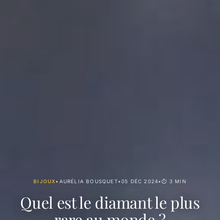
BIJOUX
•
AURÉLIA BOUSQUET
•
05 DÉC 2024
•
⏱ 3 MIN
Quel est le diamant le plus
rare au monde ?