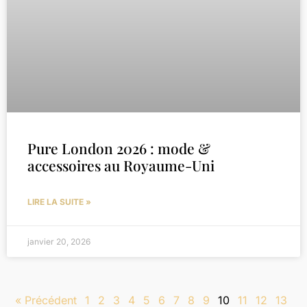
Pure London 2026 : mode &
accessoires au Royaume-Uni
LIRE LA SUITE »
janvier 20, 2026
« Précédent
1
2
3
4
5
6
7
8
9
10
11
12
13