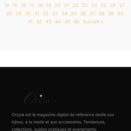
14
15
16
17
18
19
20
21
22
23
24
25
26
27
28
29
30
31
32
33
34
35
36
37
38
39
40
41
42
43
44
45
46
Suivant »
Orzyla est le magazine digital de reference dedie aux
bijoux, a la mode et aux accessoires. Tendances,
collections, guides pratiques et evenements.